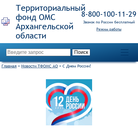
Территориальный
8‑800‑100‑11‑29
фонд ОМС
Звонок по России бесплатный
Режим работы
Главная
»
Новости ТФОМС АО
»
С Днем России!