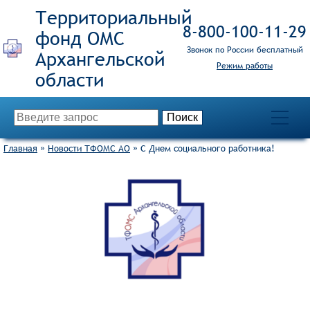
Территориальный
8‑800‑100‑11‑29
фонд ОМС
Звонок по России бесплатный
Режим работы
Главная
»
Новости ТФОМС АО
»
С Днем социального работника!