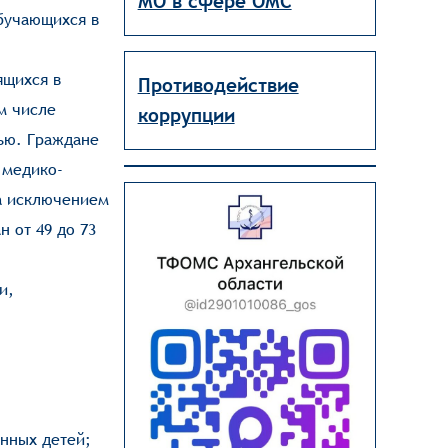
МО в сфере ОМС
бучающихся в
ящихся в
Противодействие
м числе
коррупции
ью. Граждане
 медико-
за исключением
 от 49 до 73
и,
,
нных детей;