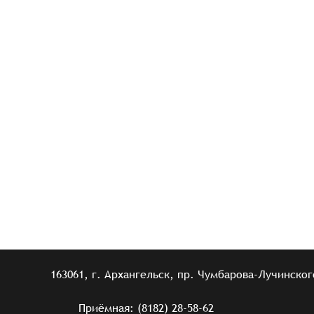
163061, г. Архангельск, пр. Чумбарова-Лучинского
Приёмная: (8182) 28-58-62