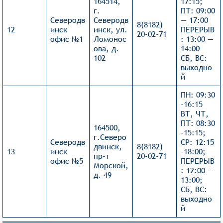
164514,
17:15;
г.
ПТ: 09:00
Северодв
Северодв
— 17:00
8(8182)
12
инск
инск, ул.
ПЕРЕРЫВ
20-02-71
офис №1
Ломонос
: 13:00 —
ова, д.
14:00
102
СБ, ВС:
выходно
й
ПН: 09:30
-16:15
ВТ, ЧТ,
ПТ: 08:30
164500,
-15:15;
г.Северо
Северодв
СР: 12:15
двинск,
8(8182)
13
инск
-18:00;
пр-т
20-02-71
офис №5
ПЕРЕРЫВ
Морской,
: 12:00 —
д. 49
13:00;
СБ, ВС:
выходно
й