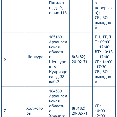
Пятилетк
з
и, д. 9,
перерыв
офис 116
а);
СБ, ВС:
выходно
й
165160
ПН,ЧТ,П
Архангел
Т: 09:00
ьская
— 12:40;
область,
ВТ: 10:15
Шенкурс
г.
8(8182)
— 12:40,
6
к
Шенкурс
20-02-71
СР: 14:00
к, ул.
-17:30,
Кудрявце
СБ, ВС:
ва, д.38,
выходно
каб.2
й
164530
Архангел
ьская
область,
СР:
Холмого
8(8182)
7
с.
10:00-
ры
20-02-71
Холмого
12:00