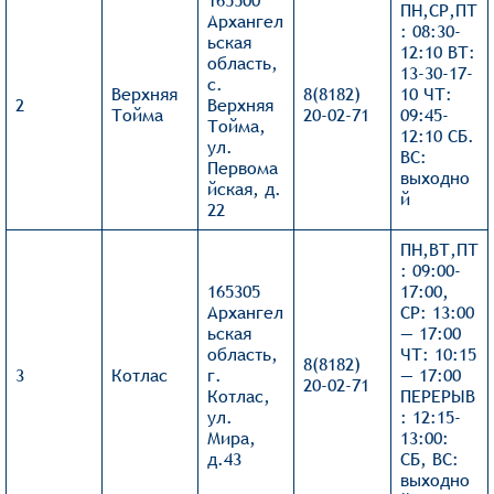
165500
ПН,СР,ПТ
Архангел
: 08:30-
ьская
12:10 ВТ:
область,
13-30-17-
с.
Верхняя
8(8182)
10 ЧТ:
2
Верхняя
Тойма
20-02-71
09:45-
Тойма,
12:10 СБ.
ул.
ВС:
Первома
выходно
йская, д.
й
22
ПН,ВТ,ПТ
: 09:00-
165305
17:00,
Архангел
СР: 13:00
ьская
— 17:00
область,
ЧТ: 10:15
8(8182)
3
Котлас
г.
— 17:00
20-02-71
Котлас,
ПЕРЕРЫВ
ул.
: 12:15-
Мира,
13:00:
д.43
СБ, ВС:
выходно