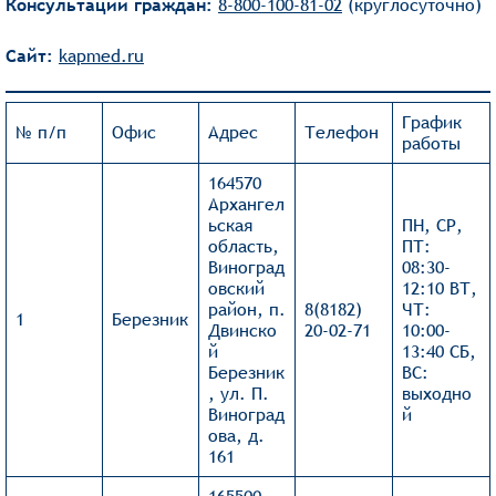
Консультации граждан:
8-800-100-81-02
(круглосуточно)
Сайт:
kapmed.ru
График
№ п/п
Офис
Адрес
Телефон
работы
164570
Архангел
ьская
ПН, СР,
область,
ПТ:
Виноград
08:30-
овский
12:10 ВТ,
район, п.
8(8182)
ЧТ:
1
Березник
Двинско
20-02-71
10:00-
й
13:40 СБ,
Березник
ВС:
, ул. П.
выходно
Виноград
й
ова, д.
161