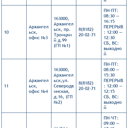
й
ПН-ПТ:
08:30 —
163000,
16:15
Архангел
Архангел
ПЕРЕРЫВ
ьск, пр.
8(8182)
10
ьск,
: 12:00 —
Троицки
20-02-71
офис №3
12:30
й д.99
СБ, ВС:
(ГП №1)
выходно
й
ПН-ПТ:
163000,
08:00 —
Архангел
15:30
Архангел
ьск,ул.
ПЕРЕРЫВ
8(8182)
11
ьск,
Северодв
: 12:00 —
20-02-71
офис №4
инская,
12:15
д.16, (ГП
СБ, ВС:
№2)
выходно
й
ПН-ЧТ:
09:00 —