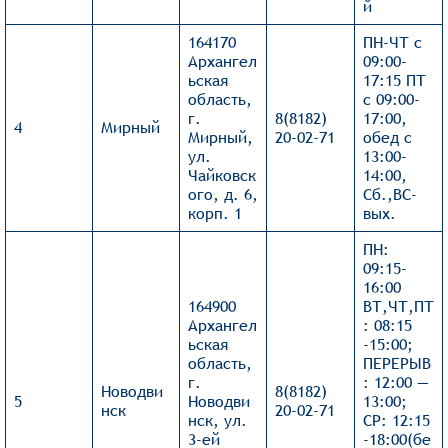
й
164170
ПН-ЧТ с
Архангел
09:00-
ьская
17:15 ПТ
область,
с 09:00-
г.
8(8182)
17:00,
4
Мирный
Мирный,
20-02-71
обед с
ул.
13:00-
Чайковск
14:00,
ого, д. 6,
Сб.,ВС-
корп. 1
вых.
ПН:
09:15-
16:00
164900
ВТ,ЧТ,ПТ
Архангел
: 08:15
ьская
-15:00;
область,
ПЕРЕРЫВ
г.
: 12:00 —
Новодви
8(8182)
5
Новодви
13:00;
нск
20-02-71
нск, ул.
СР: 12:15
3-ей
-18:00(бе