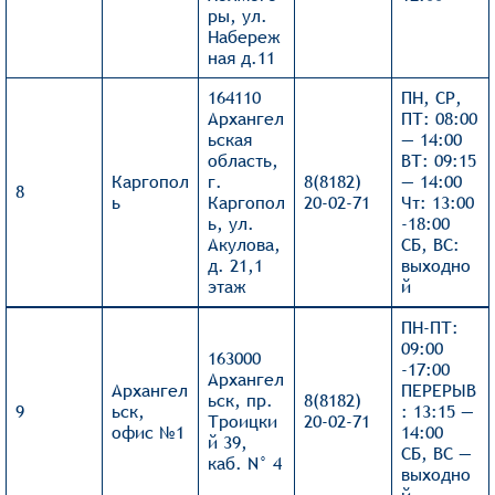
ры, ул.
Набереж
ная д.11
164110
ПН, СР,
Архангел
ПТ: 08:00
ьская
— 14:00
область,
ВТ: 09:15
Каргопол
г.
8(8182)
— 14:00
8
ь
Каргопол
20-02-71
Чт: 13:00
ь, ул.
-18:00
Акулова,
СБ, ВС:
д. 21,1
выходно
этаж
й
ПН-ПТ:
09:00
163000
-17:00
Архангел
Архангел
ПЕРЕРЫВ
ьск, пр.
8(8182)
9
ьск,
: 13:15 —
Троицки
20-02-71
офис №1
14:00
й 39,
СБ, ВС —
каб. N° 4
выходно