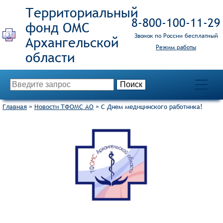
Территориальный
8‑800‑100‑11‑29
фонд ОМС
Звонок по России бесплатный
Режим работы
Главная
»
Новости ТФОМС АО
»
С Днем медицинского работника!