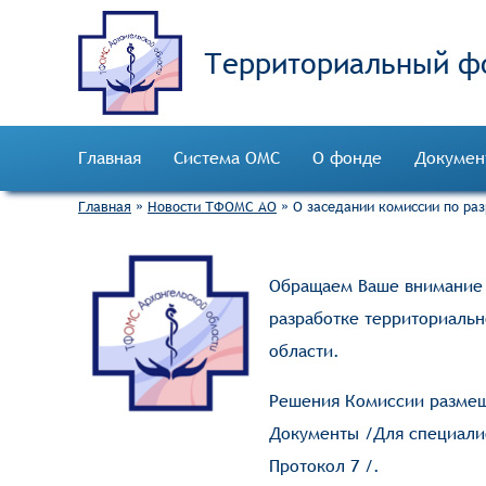
Территориальный ф
Главная
Система ОМС
О фонде
Докумен
Главная
»
Новости ТФОМС АО
»
О заседании комиссии по ра
Обращаем Ваше внимание н
разработке территориаль
области.
Решения Комиссии разме
Документы
/
Для специали
Протокол 7
/.