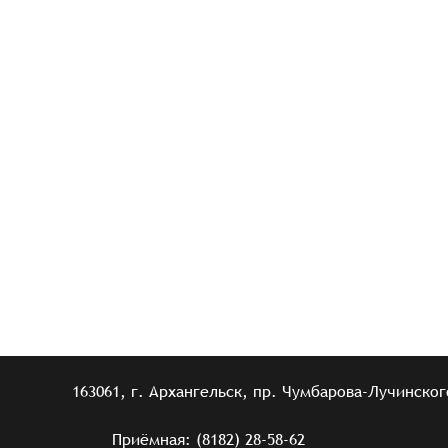
163061, г. Архангельск, пр. Чумбарова-Лучинского
Приёмная: (8182) 28-58-62