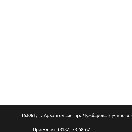
163061, г. Архангельск, пр. Чумбарова-Лучинского
Приёмная: (8182) 28-58-62