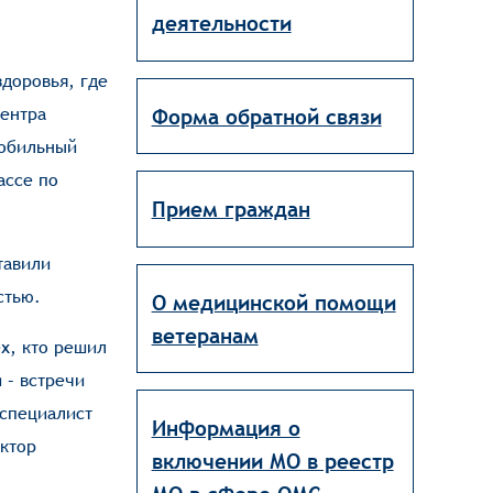
деятельности
доровья, где
центра
Форма обратной связи
мобильный
ассе по
Прием граждан
тавили
стью.
О медицинской помощи
ветеранам
х, кто решил
 – встречи
 специалист
Информация о
ктор
включении МО в реестр