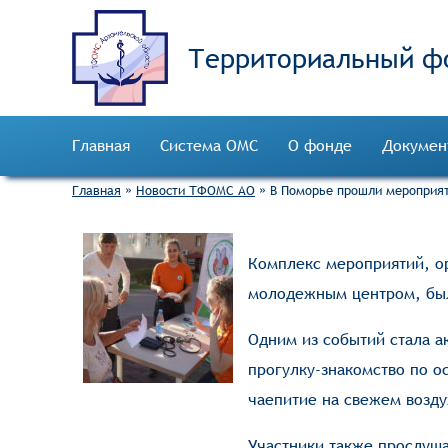
Территориальный ф
Главная
Система ОМС
О фонде
Докумен
Главная
»
Новости ТФОМС АО
»
В Поморье прошли мероприя
Комплекс мероприятий, о
молодежным центром, был
Одним из событий стала а
прогулку-знакомство по о
чаепитие на свежем возду
Участники также прослуша