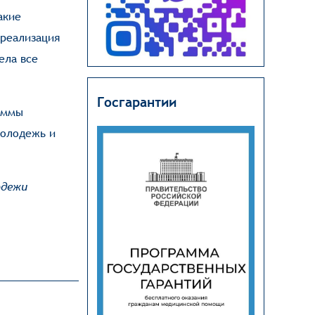
акие
ореализация
ела все
Госгарантии
аммы
Молодежь и
одежи