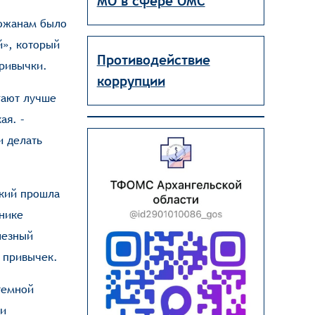
МО в сфере ОМС
рожанам было
й», который
Противодействие
привычки.
коррупции
гают лучше
ая. –
и делать
ский прошла
хнике
лезный
х привычек.
темной
ти