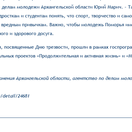
о делам молодежи Архангельской области Юрий Марич. – Т
росткам и студентам понять, что спорт, творчество и сам
ой вредным привычкам. Важно, чтобы молодежь Поморья им
ого и здорового досуга.
я, посвященные Дню трезвости, прошли в рамках госпрогр
альных проектов «Продолжительная и активная жизнь» и «
анения Архангельской области, агентство по делам мол
/detail/24681