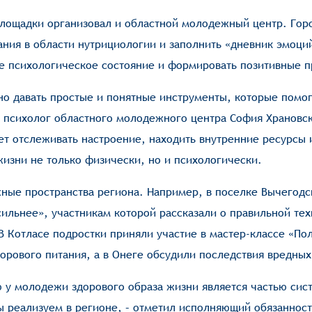
 площадки организовал и областной молодежный центр. Го
ния в области нутрициологии и заполнить «дневник эмоци
е психологическое состояние и формировать позитивные 
но давать простые и понятные инструменты, которые помо
а психолог областного молодежного центра София Храновск
т отслеживать настроение, находить внутренние ресурсы 
жизни не только физически, но и психологически.
жные пространства региона. Например, в поселке Вычегод
сильнее», участникам которой рассказали о правильной те
 Котласе подростки приняли участие в мастер-классе «По
дорового питания, а в Онеге обсудили последствия вредны
 у молодежи здорового образа жизни является частью сис
 реализуем в регионе, – отметил исполняющий обязаннос