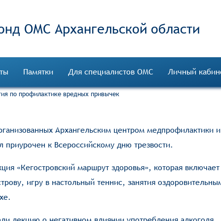
онд ОМС
ты
Памятки
Для специалистов ОМС
Личный кабин
тия по профилактике вредных привычек
рганизованных Архангельским центром медпрофилактики и
 приурочен к Всероссийскому дню трезвости.
кция «Кегостровский маршрут здоровья», которая включае
строву, игру в настольный теннис, занятия оздоровительны
хе.
ли лекцию о негативном влиянии употребления алкоголя,