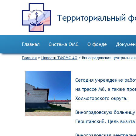
Территориальный ф
Главная
Система ОМС
О фонде
Докумен
Главная
»
Новости ТФОМС АО
»
Виноградовская центральная
Сегодня учреждение работ
на трассе М8, а также пр
Холмогорского округа.
Виноградовскую больницу
Герштанский. Цель визита
Виноградовская централь