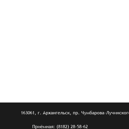
163061, г. Архангельск, пр. Чумбарова-Лучинского
Приёмная: (8182) 28-58-62