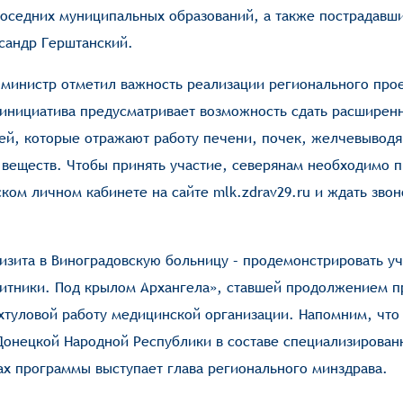
соседних муниципальных образований, а также пострадавш
ксандр Герштанский.
 министр отметил важность реализации регионального про
 инициатива предусматривает возможность сдать расширен
лей, которые отражают работу печени, почек, желчевывод
веществ. Чтобы принять участие, северянам необходимо 
ком личном кабинете на сайте mlk.zdrav29.ru и ждать звон
изита в Виноградовскую больницу – продемонстрировать у
итники. Под крылом Архангела», ставшей продолжением п
хтуловой работу медицинской организации. Напомним, что
Донецкой Народной Республики в составе специализирован
ах программы выступает глава регионального минздрава.