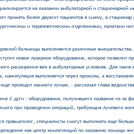
циализируется на оказании амбулаторной и стационарной 
т принять более двухсот пациентов в смену, а стационар 
рургическим и терапевтическим отделениями, палатами ин
адовской больницы выполняются различные вмешательства.
тупит новое лазерное оборудование, которое позволит п
ого расширения вен в амбулаторных условиях. Для таких 
з, манипуляция выполняется через проколы, а восстановле
оде проходит намного лучше, – рассказал глава ведомства
ние С-дуги – оборудования, получившего название из-за ф
емого при проведении операций, требующих лучевого кон
тся травматолог, специалисты смогут выполнять еще больш
учреждение как центр компетенций по оказанию помощи жи