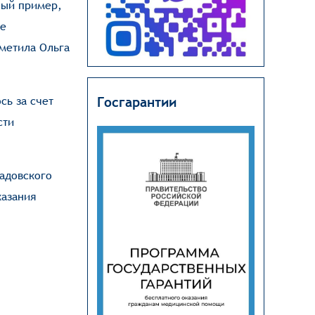
ный пример,
ые
метила Ольга
сь за счет
Госгарантии
сти
радовского
казания