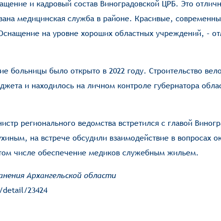
нащение и кадровый состав Виноградовской ЦРБ. Это отлич
вана медицинская служба в районе. Красивые, современн
Оснащение на уровне хороших областных учреждений, – от
ие больницы было открыто в 2022 году. Строительство вело
джета и находилось на личном контроле губернатора обла
нистр регионального ведомства встретился с главой Виног
хиным, на встрече обсудили взаимодействие в вопросах о
 том числе обеспечение медиков служебным жильем.
анения Архангельской области
/detail/23424