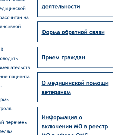
деятельности
медицинской
рассчитан на
тенсивной
Форма обратной связи
 В
Прием граждан
роводить
вмешательств
ние пациента
О медицинской помощи
.
ветеранам
ормы
троля.
Информация о
ий перечень
включении МО в реестр
телям