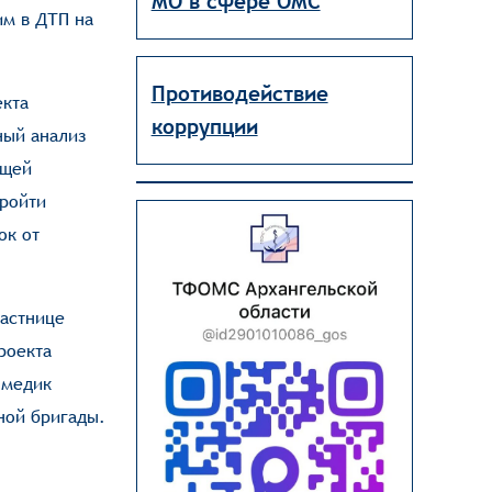
МО в сфере ОМС
им в ДТП на
Противодействие
екта
коррупции
ный анализ
ящей
пройти
ок от
частнице
роекта
 медик
ной бригады.