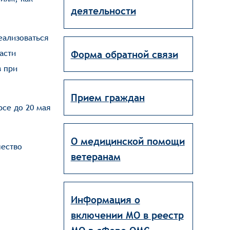
деятельности
еализоваться
асти
Форма обратной связи
в при
Прием граждан
рсе до 20 мая
О медицинской помощи
чество
ветеранам
Информация о
включении МО в реестр