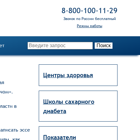
8‑800‑100‑11‑29
Звонок по России бесплатный
Режим работы
ет
Центры здоровья
ая
ачом».
Школы сахарного
ласти в
диабета
аписать эссе
Показатели
риям, как