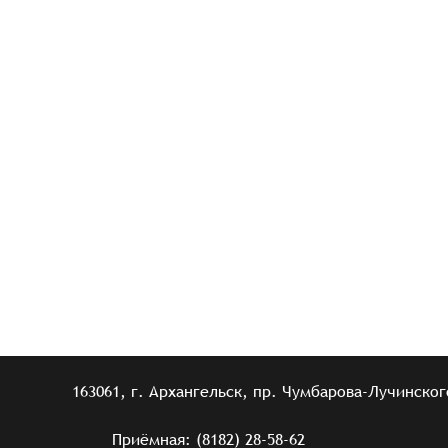
163061, г. Архангельск, пр. Чумбарова-Лучинского
Приёмная: (8182) 28-58-62