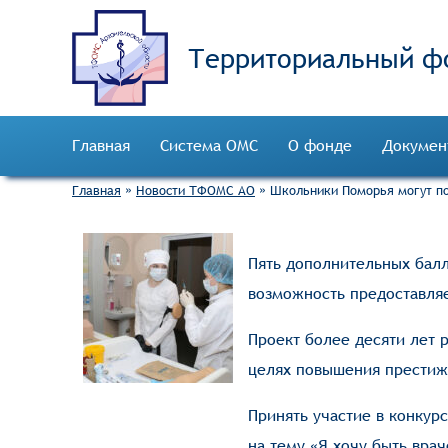
Территориальный ф
Главная
Система ОМС
О фонде
Докумен
Главная
»
Новости ТФОМС АО
»
Школьники Поморья могут по
Пять дополнительных балл
возможность предоставляе
Проект более десяти лет 
целях повышения престижа
Принять участие в конкур
на тему «Я хочу быть вра