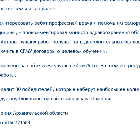
рытие темы и так далее.
 заинтересовать ребят профессией врача и помочь им самор
дицины, – прокомментировал министр здравоохранения обл
 Авторы лучших работ получат пять дополнительных балло
лючить в СГМУ договоры о целевом обучении.
змещено на сайте
www.yavrach.zdrav29.ru
. На этом же ресу
работы.
делит 30 победителей, которые наберут наибольшее коли
дут опубликованы на сайте минздрава Поморья.
нения Архангельской области
/detail/21588