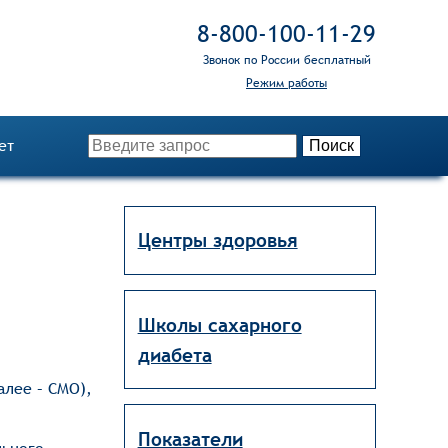
8‑800‑100‑11‑29
Звонок по России бесплатный
Режим работы
ет
Центры здоровья
Школы сахарного
диабета
алее – СМО),
Показатели