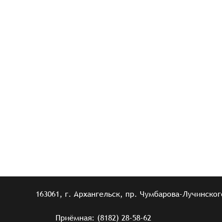
163061, г. Архангельск, пр. Чумбарова-Лучинского
Приёмная: (8182) 28-58-62