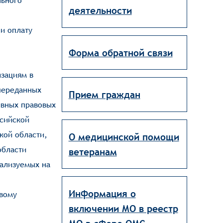
льного
деятельности
и оплату
Форма обратной связи
зациям в
переданных
Прием граждан
ивных правовых
ссийской
кой области,
О медицинской помощи
области
ветеранам
ализуемых на
Информация о
евому
включении МО в реестр