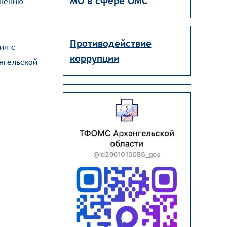
МО в сфере ОМС
анению
Противодействие
ии с
коррупции
нгельской