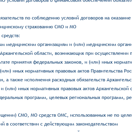
МО условий договоров о финансовом обеспечении обязате
язательств по соблюдению условий договоров на оказание 
дицинскому страхованию СМО и МО
 средств:
ым медицинским организациям и (или) медицинским органи
 Архангельской области, возникающих при осуществлении 
тате принятия федеральных законов, и (или) иных нормат
(или) иных нормативных правовых актов Правительства Ро
н, а также исполнения расходных обязательств Архангельс
 и (или) иных нормативных правовых актов Архангельской 
деральных программ, целевых региональных программ, ре
ещении) СМО, МО средств ОМС, использованных не по цел
й в соответствии с действующим законодательством