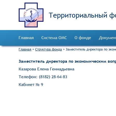
Территориальный ф
Главная
Система ОМС
О фонде
Докумен
Главная
»
Структура фонда
»
Заместитель директора по эко
Заместитель директора по экономическим воп
Казарова Елена ​Геннадьевна
Телефон: (8182) 28-64-83
Кабине​т № 9