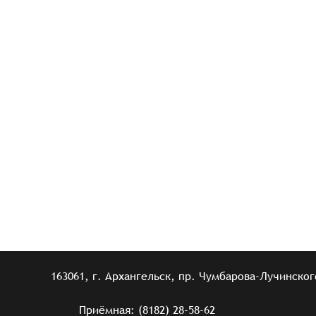
163061, г. Архангельск, пр. Чумбарова-Лучинского
Приёмная: (8182) 28-58-62