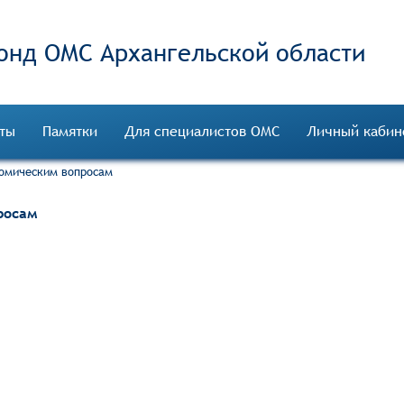
онд ОМС
ты
Памятки
Для специалистов ОМС
Личный кабин
номическим вопросам
росам