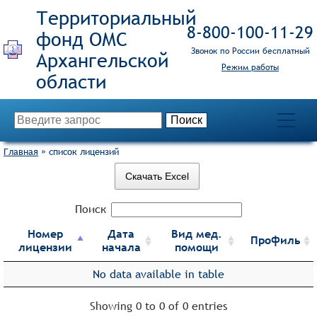
Территориальный
8‑800‑100‑11‑29
фонд ОМС
Звонок по России бесплатный
Режим работы
Главная
»
список лицензий
Скачать Excel
Поиск
Номер
Дата
Вид мед.
Профиль
лицензии
начала
помощи
No data available in table
Showing 0 to 0 of 0 entries