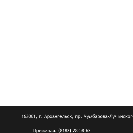
163061, г. Архангельск, пр. Чумбарова-Лучинского
Приёмная: (8182) 28-58-62