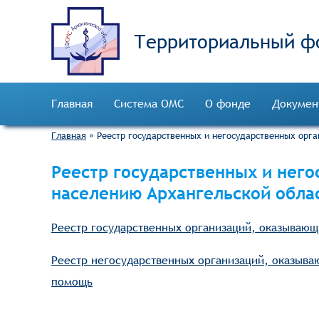
Территориальный ф
Главная
Система ОМС
О фонде
Докумен
Главная
»
Реестр государственных и негосударственных орг
Реестр государственных и нег
населению Архангельской обла
Реестр государственных организаций, оказываю
Реестр негосударственных организаций, оказыв
помощь