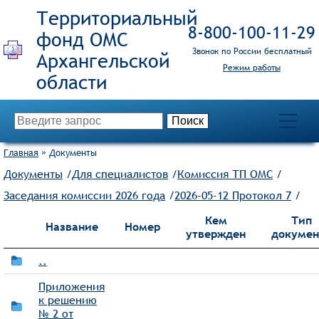
Территориальный
8‑800‑100‑11‑29
фонд ОМС
Звонок по России бесплатный
Режим работы
Главная
»
Документы
Документы
/
Для специалистов
/
Комиссия ТП ОМС
/
Заседания комиссии 2026 года
/
2026-05-12 Протокол 7
/
Кем
Тип
Название
Номер
утвержден
докумен
..
Приложения
к решению
№ 2 от